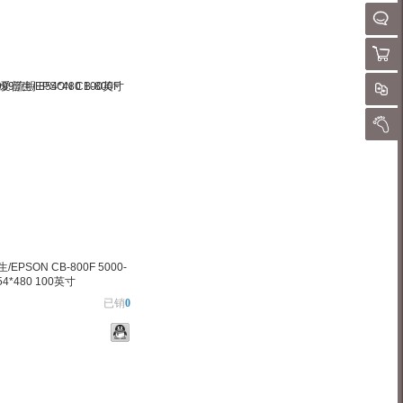
请
QQ客
购物
对
我的
EPSON CB-800F 5000-
54*480 100英寸
已销
0