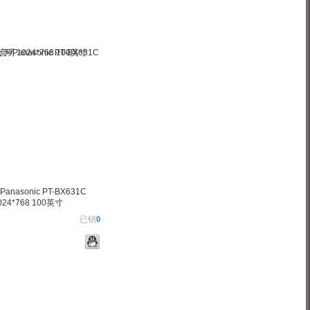
anasonic PT-BX631C
024*768 100英寸
已销
0
物车
加入对比