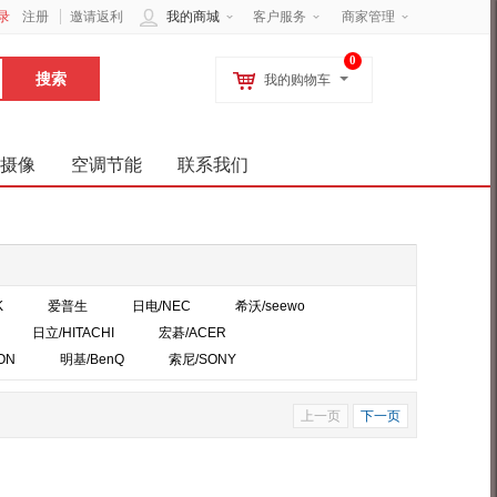
录
注册
邀请返利
我的商城
客户服务
商家管理
0
我的购物车
摄像
空调节能
联系我们
K
爱普生
日电/NEC
希沃/seewo
日立/HITACHI
宏碁/ACER
ON
明基/BenQ
索尼/SONY
上一页
下一页