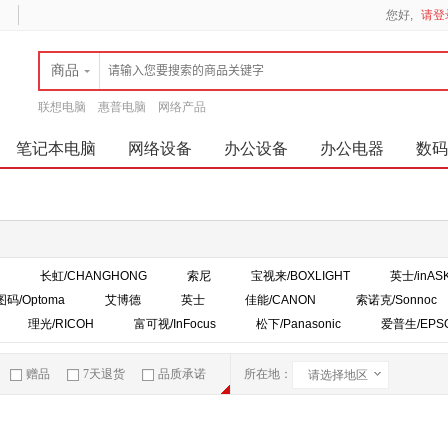
您好,
请登
商品
联想电脑
惠普电脑
网络产品
笔记本电脑
网络设备
办公设备
办公电器
数码
长虹/CHANGHONG
索尼
宝视来/BOXLIGHT
英士/inAS
码/Optoma
艾博德
英士
佳能/CANON
索诺克/Sonnoc
理光/RICOH
富可视/InFocus
松下/Panasonic
爱普生/EPS
赠品
7天退货
品质承诺
所在地：
请选择地区
急速物流