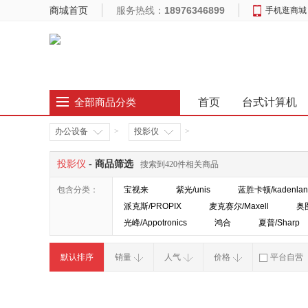
商城首页
服务热线：
18976346899
手机逛商城
首页
台式计算机
全部商品分类
办公设备
>
投影仪
>
投影仪
- 商品筛选
搜索到420件相关商品
包含分类：
宝视来
紫光/unis
蓝胜卡顿/kadenlan
派克斯/PROPIX
麦克赛尔/Maxell
奥图
光峰/Appotronics
鸿合
夏普/Sharp
默认排序
销量
人气
价格
平台自营
破损补寄