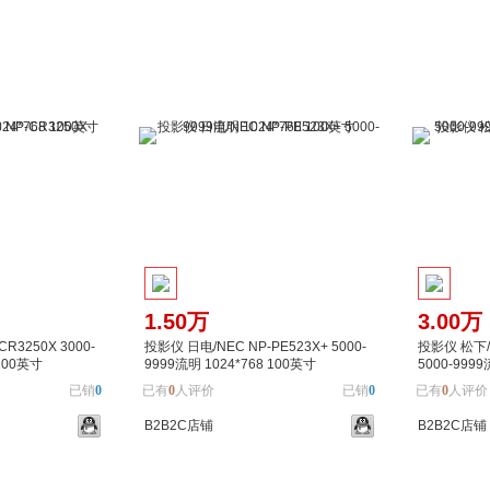
加入对比
加入购物车
加入对比
加入购
1.50万
3.00万
R3250X 3000-
投影仪 日电/NEC NP-PE523X+ 5000-
投影仪 松下/P
 100英寸
9999流明 1024*768 100英寸
5000-9999
已销
0
已有
0
人评价
已销
0
已有
0
人评价
B2B2C店铺
B2B2C店铺