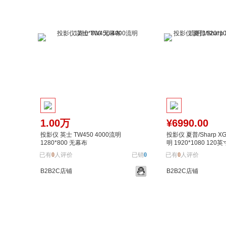
1.00万
¥6990.00
投影仪 英士 TW450 4000流明
投影仪 夏普/Sharp XG
1280*800 无幕布
明 1920*1080 120英
已有
0
人评价
已销
0
已有
0
人评价
B2B2C店铺
B2B2C店铺
加入购物车
加入对比
加入购物车