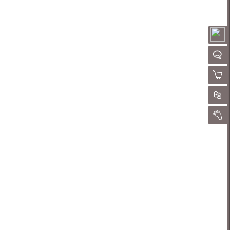
请
QQ客
购物
对
我的