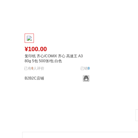
¥100.00
复印纸 齐心/COMIX 齐心 高速王 A3
80g 5包 500张/包 白色
已有
0
人评价
已销
0
B2B2C店铺
加入购物车
加入对比