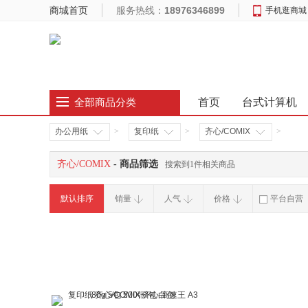
商城首页
服务热线：
18976346899
手机逛商城
首页
台式计算机
全部商品分类
办公用纸
>
复印纸
>
齐心/COMIX
>
齐心/COMIX
- 商品筛选
搜索到1件相关商品
默认排序
销量
人气
价格
平台自营
破损补寄