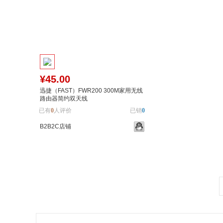
¥45.00
迅捷（FAST）FWR200 300M家用无线
路由器简约双天线
已有
0
人评价
已销
0
B2B2C店铺
加入购物车
加入对比