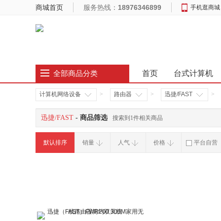
商城首页
服务热线：
18976346899
手机逛商城
首页
台式计算机
全部商品分类
计算机网络设备
>
路由器
>
迅捷/FAST
>
迅捷/FAST
- 商品筛选
搜索到1件相关商品
默认排序
销量
人气
价格
平台自营
破损补寄