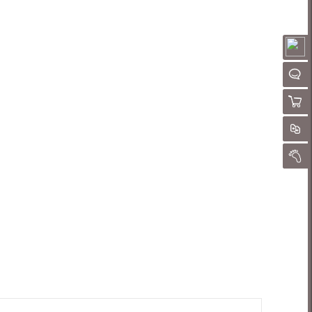
请
QQ客
购物
对
我的