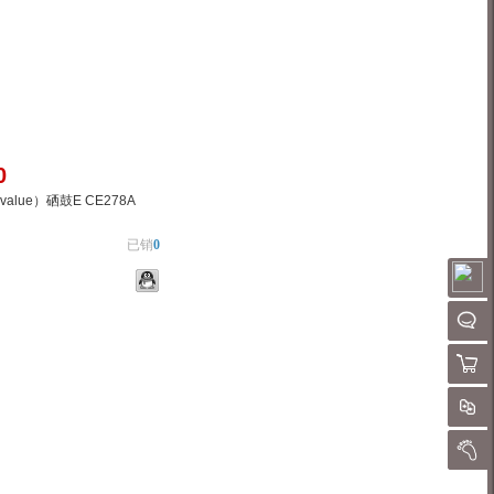
0
_value）硒鼓E CE278A
已销
0
请
QQ客
购物
物车
加入对比
对
我的