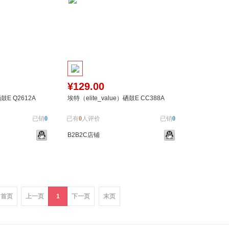
¥129.00
硒鼓E Q2612A
埃特（elite_value）硒鼓E CC388A
已销
0
已有
0
人评价
已销
0
B2B2C店铺
加入对比
加入购物车
加入对比
首页
上一页
1
下一页
末页