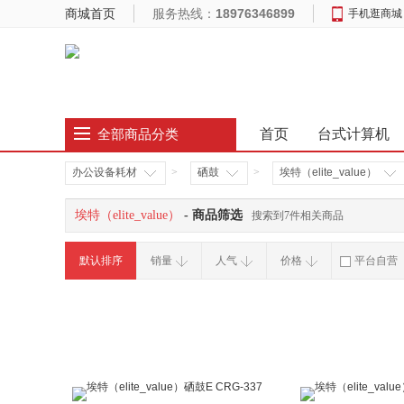
商城首页
服务热线：
18976346899
手机逛商城
首页
台式计算机
全部商品分类
办公设备耗材
>
硒鼓
>
埃特（elite_value）
埃特（elite_value）
- 商品筛选
搜索到7件相关商品
默认排序
销量
人气
价格
平台自营
破损补寄