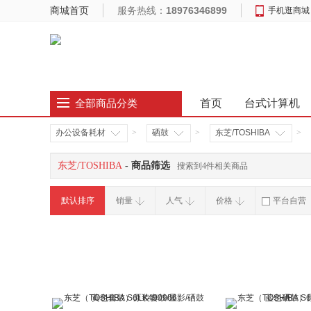
商城首页
服务热线：
18976346899
手机逛商城
首页
台式计算机
全部商品分类
办公设备耗材
>
硒鼓
>
东芝/TOSHIBA
>
东芝/TOSHIBA
- 商品筛选
搜索到4件相关商品
默认排序
销量
人气
价格
平台自营
破损补寄