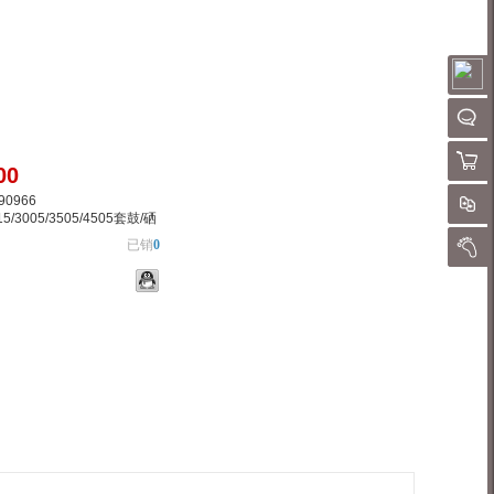
请
QQ客
购物
00
90966
对
15/3005/3505/4505套鼓/硒
已销
0
我的
物车
加入对比