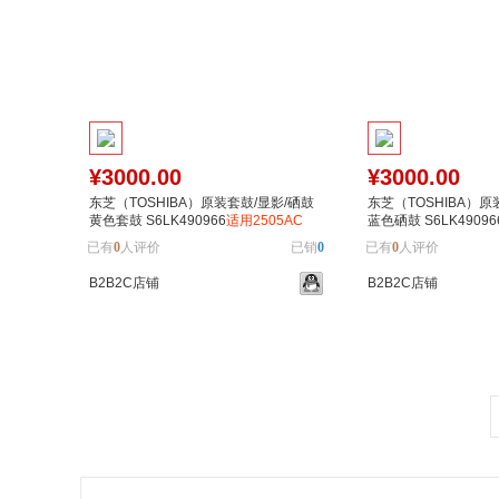
¥3000.00
¥3000.00
东芝（TOSHIBA）原装套鼓/显影/硒鼓
东芝（TOSHIBA）原
黄色套鼓 S6LK490966
适用2505AC
蓝色硒鼓 S6LK49096
3005AC 3505AC 4505AC 5005AC
3005AC 3505AC 45
已有
0
人评价
已销
0
已有
0
人评价
B2B2C店铺
B2B2C店铺
加入购物车
加入对比
加入购物车