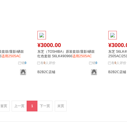
¥3000.00
¥3000.
装套鼓/显影/硒鼓
东芝（TOSHIBA）原装套鼓/显影/硒鼓
东芝 S6LK4
6
适用2505AC
红色套鼓 S6LK490966
适用2505AC
2505AC/25
05AC 5005AC
3005AC 3505AC 4505AC 5005AC
鼓
黑色
已销
0
已有
0
人评价
已销
0
已有
0
人评价
B2B2C店铺
B2B2C店铺
加入对比
加入购物车
加入对比
加入购
首页
上一页
1
下一页
末页