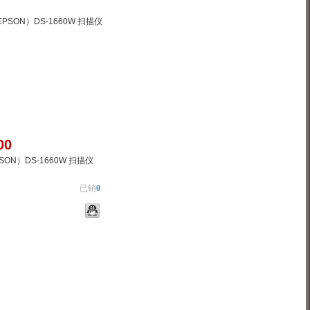
00
ON）DS-1660W 扫描仪
已销
0
物车
加入对比