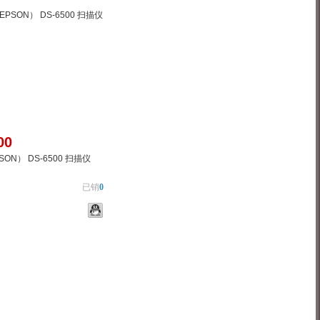
00
ON） DS-6500 扫描仪
已销
0
物车
加入对比