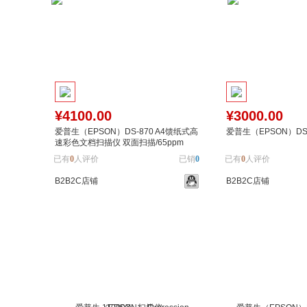
¥4100.00
¥3000.00
爱普生（EPSON）DS-870 A4馈纸式高
爱普生（EPSON）DS-
速彩色文档扫描仪 双面扫描/65ppm
已有
0
人评价
已销
0
已有
0
人评价
B2B2C店铺
B2B2C店铺
加入购物车
加入对比
加入购物车