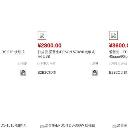
¥2800.00
¥3600.
 DS-970 馈纸式
扫描仪 爱普生/EPSON 570WII 馈纸式
爱普生（EPS
A4 USB
45ppm/9
已销
0
已有
0
人评价
已销
0
已有
0
人评价
B2B2C店铺
B2B2C店铺
加入对比
加入购物车
加入对比
加入购