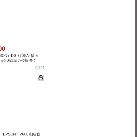
00
ON）DS-770II A4幅面
0ipm高速高清办公扫描仪
已销
2
物车
加入对比