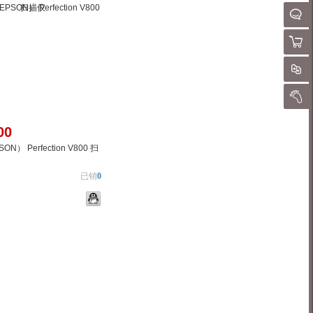
请
QQ客
购物
对
我的
00
N） Perfection V800 扫
已销
0
物车
加入对比