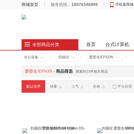
商城首页
服务热线：
18976346899
手机逛商城
首页
台式计算机
全部商品分类
办公设备
>
扫描仪
>
爱普生/EPSON
>
爱普生/EPSON
- 商品筛选
搜索到33件相关商品
默认排序
销量
人气
价格
平台自营
破损补寄