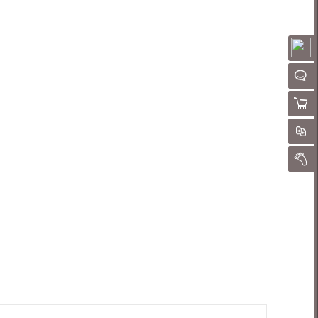
请
QQ客
购物
对
我的