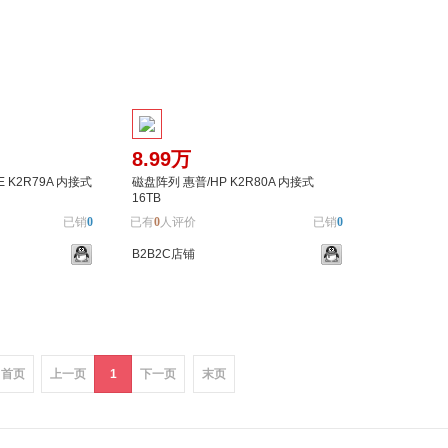
8.99万
 K2R79A 内接式
磁盘阵列 惠普/HP K2R80A 内接式
16TB
已销
0
已有
0
人评价
已销
0
B2B2C店铺
加入对比
加入购物车
加入对比
首页
上一页
1
下一页
末页