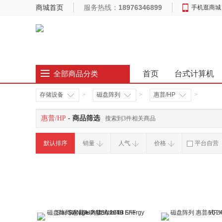
商城首页
服务热线：
18976346899
手机逛商城
首页
台式计算机
全部商品分类
存储设备
>
磁盘阵列
>
惠普/HP
>
惠普/HP
- 商品筛选
搜索到3件相关商品
默认排序
销量
人气
价格
平台自营
破损补寄