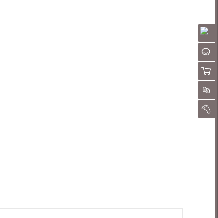
请
QQ客
购物
对
我的