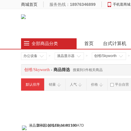
商城首页
服务热线：
18976346899
手机逛商城
首页
台式计算机
全部商品分类
办公设备
>
液晶显示器
>
创维/Skyworth
>
创维/Skyworth
- 商品筛选
搜索到1件相关商品
默认排序
销量
人气
价格
平台自营
破损补寄