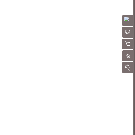
请
QQ客
购物
对
我的