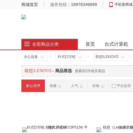
商城首页
服务热线：
18976346899
手机逛商城
首页
台式计算机
全部商品分类
办公设备
>
针式打印机
>
联想/LENOVO
>
联想/LENOVO
- 商品筛选
搜索到2件相关商品
默认排序
销量
人气
价格
平台自营
破损补寄