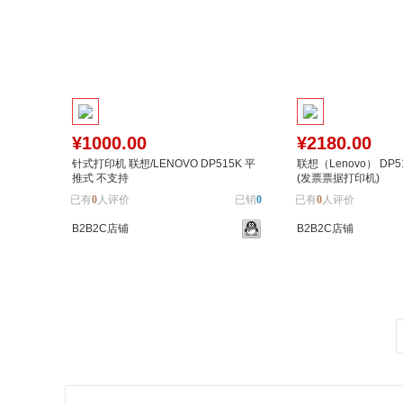
¥1000.00
¥2180.00
针式打印机 联想/LENOVO DP515K 平
联想（Lenovo） DP
推式 不支持
(发票票据打印机)
已有
0
人评价
已销
0
已有
0
人评价
B2B2C店铺
B2B2C店铺
加入购物车
加入对比
加入购物车