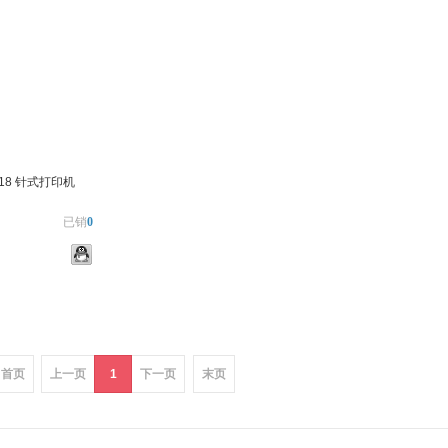
518 针式打印机
已销
0
加入对比
首页
上一页
1
下一页
末页