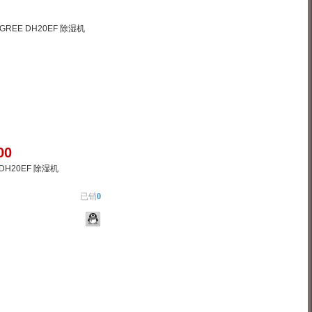
00
 DH20EF 除湿机
已销
0
通知
加入对比