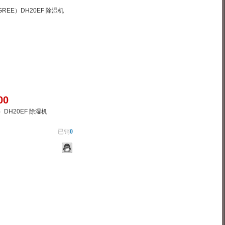
00
）DH20EF 除湿机
已销
0
物车
加入对比