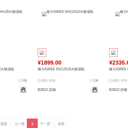
¥1899.00
¥2335.
EA 除湿机
格力/GREE DH1201EA 除湿机
格力/GREE
已销
0
已有
0
人评价
已销
0
已有
0
人评价
B2B2C店铺
B2B2C店铺
加入对比
到货通知
加入对比
到货
首页
上一页
1
下一页
末页