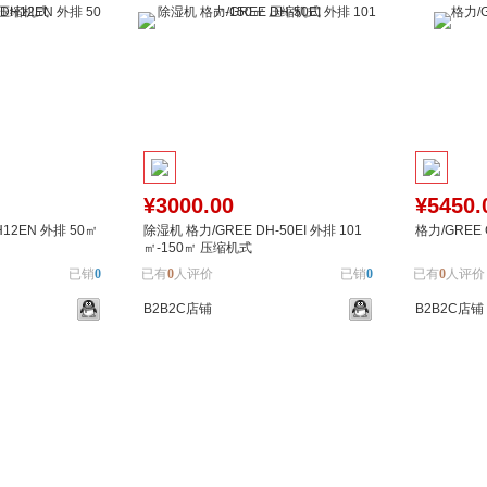
¥3000.00
¥5450.
12EN 外排 50㎡
除湿机 格力/GREE DH-50EI 外排 101
格力/GREE 
㎡-150㎡ 压缩机式
已销
0
已有
0
人评价
已销
0
已有
0
人评价
B2B2C店铺
B2B2C店铺
加入对比
加入购物车
加入对比
加入购