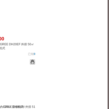
00
REE DH20EF 外排 50㎡
机式
已销
0
物车
加入对比