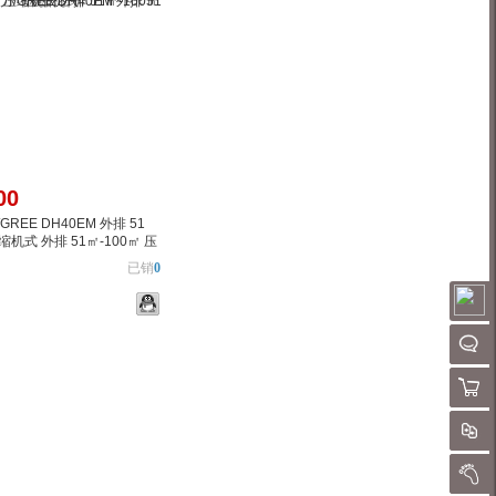
00
REE DH40EM 外排 51
压缩机式 外排 51㎡-100㎡ 压
已销
0
请
QQ客
购物
物车
加入对比
对
我的