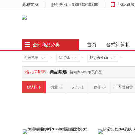
商城首页
服务热线：
18976346899
手机逛商城
首页
台式计算机
全部商品分类
办公电器
>
除湿机
>
格力/GREE
>
格力/GREE
- 商品筛选
搜索到28件相关商品
默认排序
销量
人气
价格
平台自营
破损补寄