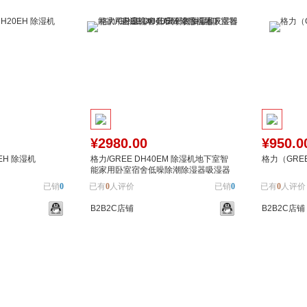
¥2980.00
¥950.0
EH 除湿机
格力/GREE DH40EM 除湿机地下室智
格力（GREE
能家用卧室宿舍低噪除潮除湿器吸湿器
去湿机40升/天干衣抽湿机
已销
0
已有
0
人评价
已销
0
已有
0
人评价
B2B2C店铺
B2B2C店铺
加入对比
加入购物车
加入对比
加入购