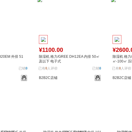
¥1100.00
¥2600.
20EM 外排 51
除湿机 格力/GREE DH12EA 内排 50㎡
除湿机 格力/G
及以下 电子式
㎡-100㎡ 
已销
0
已有
0
人评价
已销
0
已有
0
人评价
B2B2C店铺
B2B2C店铺
加入对比
加入购物车
加入对比
加入购