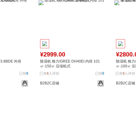
¥2999.00
¥2800.
3.8BDE 外排
除湿机 格力/GREE DH40EI 内排 101
除湿机 格力/G
㎡-150㎡ 压缩机式
㎡-100㎡ 
缩机式
已销
0
已有
0
人评价
已销
0
已有
0
人评价
B2B2C店铺
B2B2C店铺
加入对比
加入购物车
加入对比
加入购