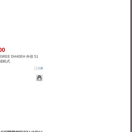
00
REE DH40EH 外排 51
压缩机式
已销
0
物车
加入对比