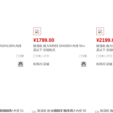
¥1799.00
¥2199.
力DH12EN 内排
除湿机 格力/GREE DH20EH 外排 50㎡
除湿机 格力/G
及以下 压缩机式
及以下 压缩
已销
0
已有
0
人评价
已销
0
已有
0
人评价
B2B2C店铺
B2B2C店铺
加入对比
加入购物车
加入对比
加入购