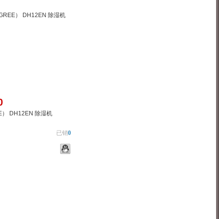
0
） DH12EN 除湿机
已销
0
物车
加入对比