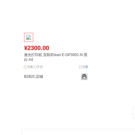
¥2300.00
激光打印机 宜联/Elean E-GP3001-N 黑
白 A4
已有
0
人评价
已销
0
B2B2C店铺
加入购物车
加入对比