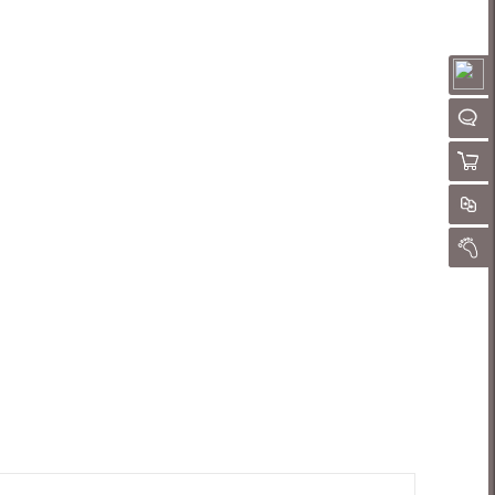
请
QQ客
购物
对
我的