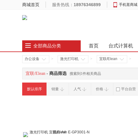
商城首页
服务热线：
18976346899
手机逛商城
首页
台式计算机
全部商品分类
办公设备
>
激光打印机
>
宜联/Elean
>
宜联/Elean
- 商品筛选
搜索到1件相关商品
默认排序
销量
人气
价格
平台自营
破损补寄