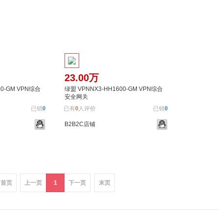
23.00万
00-GM VPN综合
绿盟 VPNNX3-HH1600-GM VPN综合
安全网关
已销
0
已有
0
人评价
已销
0
B2B2C店铺
加入对比
加入购物车
加入对比
首页
上一页
1
下一页
末页