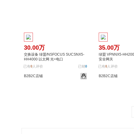
30.00万
35.00万
交换设备 绿盟/NSFOCUS SUCSNX5-
绿盟 VPNNX5-HH20
HH4000 以太网 光+电口
安全网关
已有
0
人评价
已销
0
已有
0
人评价
B2B2C店铺
B2B2C店铺
加入购物车
加入对比
加入购物车