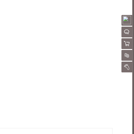
请
QQ客
购物
对
我的