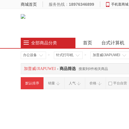
商城首页
服务热线：
18976346899
手机逛商城
首页
台式计算机
全部商品分类
办公设备
>
针式打印机
>
加普威/JIAPUWEI
加普威/JIAPUWEI
- 商品筛选
搜索到0件相关商品
默认排序
销量
人气
价格
平台自营
破损补寄