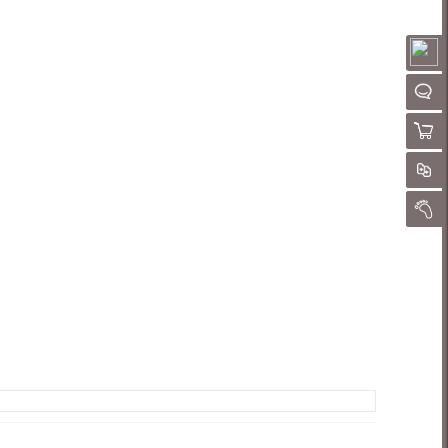
请
QQ客
购物
对
我的