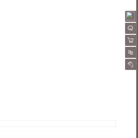
请
QQ客
购物
对
我的