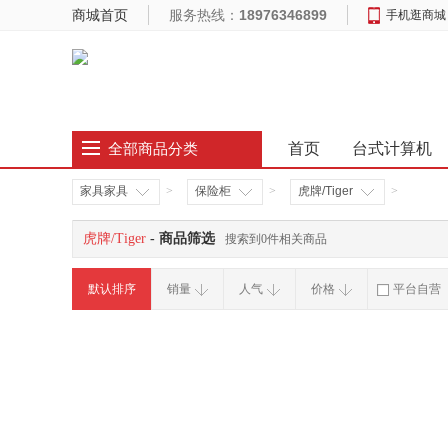
商城首页
服务热线：
18976346899
手机逛商城
首页
台式计算机
全部商品分类
家具家具
>
保险柜
>
虎牌/Tiger
>
虎牌/Tiger
- 商品筛选
搜索到0件相关商品
默认排序
销量
人气
价格
平台自营
破损补寄