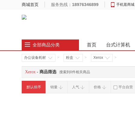
商城首页
服务热线：
18976346899
手机逛商城
首页
台式计算机
全部商品分类
办公设备耗材
>
粉盒
>
Xerox
>
Xerox
- 商品筛选
搜索到0件相关商品
默认排序
销量
人气
价格
平台自营
破损补寄