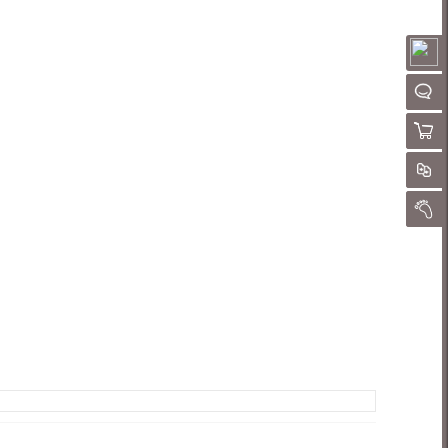
请
QQ客
购物
对
我的