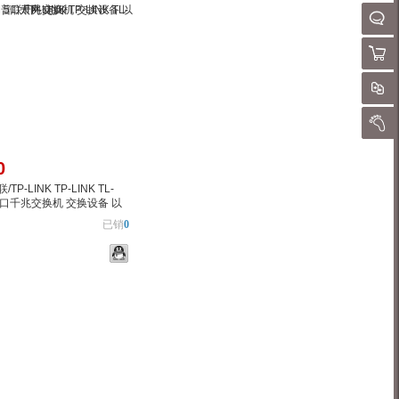
请
QQ客
购物
对
我的
0
P-LINK TP-LINK TL-
 5口千兆交换机 交换设备 以
已销
0
物车
加入对比