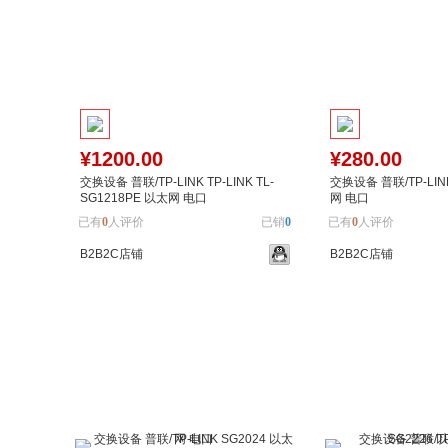
¥1200.00
¥280.00
交换设备 普联/TP-LINK TP-LINK TL-
交换设备 普联/TP-LIN
SG1218PE 以太网 电口
网 电口
已有
0
人评价
已销
0
已有
0
人评价
B2B2C店铺
B2B2C店铺
加入购物车
加入对比
加入购物车