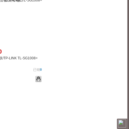
0
TP-LINK TL-SG1008+
已销
0
物车
加入对比