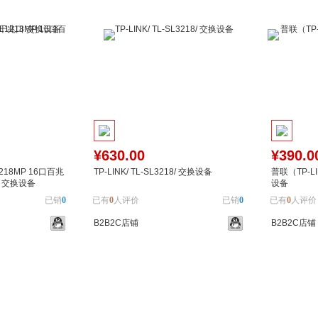
¥630.00
¥390.0
L1218MP 16口百兆
TP-LINK/ TL-SL3218/ 交换设备
普联（TP-LI
口 交换设备
设备
已销
0
已有
0
人评价
已销
0
已有
0
人评价
B2B2C店铺
B2B2C店铺
加入对比
加入购物车
加入对比
加入购