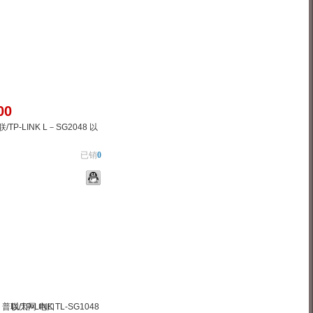
00
TP-LINK L－SG2048 以
已销
0
物车
加入对比