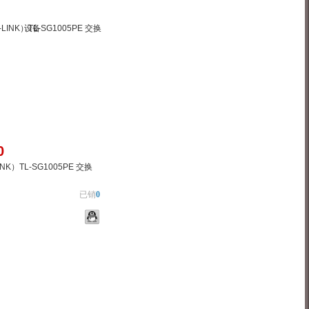
0
NK）TL-SG1005PE 交换
已销
0
物车
加入对比