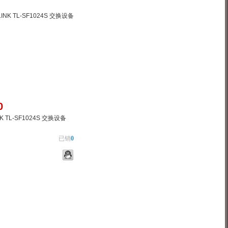
0
NK TL-SF1024S 交换设备
已销
0
物车
加入对比