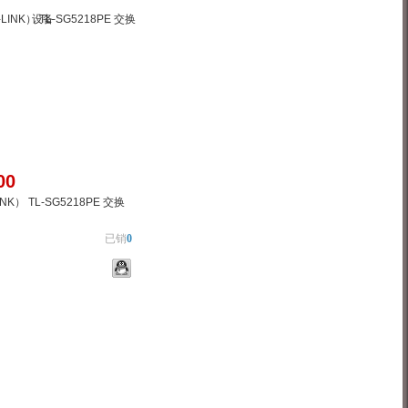
00
NK） TL-SG5218PE 交换
已销
0
物车
加入对比