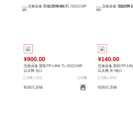
¥900.00
¥140.00
交换设备 普联/TP-LINK TL-SG2218P
交换设备 普联/TP-LINK
以太网 光口
以太网 光+电口
已有
0
人评价
已销
0
已有
0
人评价
B2B2C店铺
B2B2C店铺
加入购物车
加入对比
加入购物车