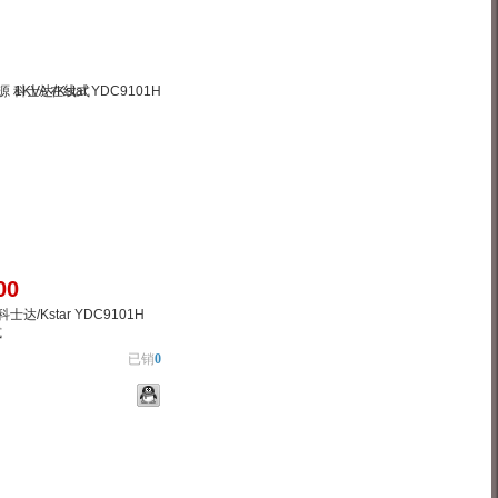
00
达/Kstar YDC9101H
式
已销
0
物车
加入对比