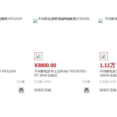
¥3800.00
1.11万
 HP1102H
不间断电源 科士达/Kstar YDC9103S-
不间断电源 商
RT 3KVA 在线式
10KVA 在
已销
0
已有
0
人评价
已销
0
已有
0
人评价
B2B2C店铺
B2B2C店铺
加入对比
加入购物车
加入对比
加入购