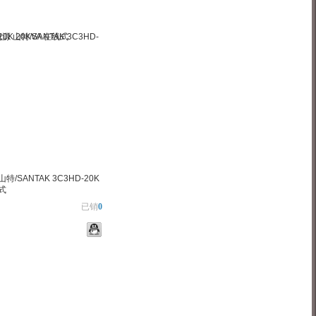
特/SANTAK 3C3HD-20K
线式
已销
0
物车
加入对比