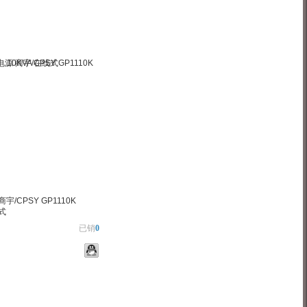
宇/CPSY GP1110K
线式
已销
0
物车
加入对比