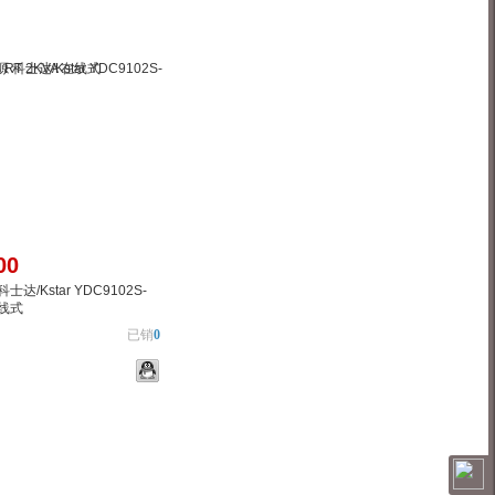
00
达/Kstar YDC9102S-
在线式
已销
0
物车
加入对比