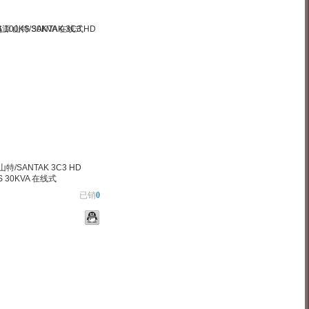
特/SANTAK 3C3 HD
KS 30KVA 在线式
已销
0
物车
加入对比