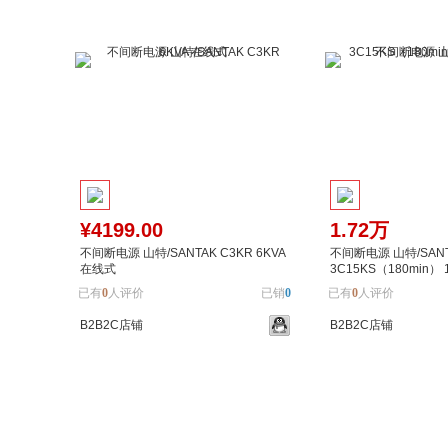
¥4199.00
1.72万
不间断电源 山特/SANTAK C3KR 6KVA
不间断电源 山特/SAN
在线式
3C15KS（180min）
已有
0
人评价
已销
0
已有
0
人评价
B2B2C店铺
B2B2C店铺
加入购物车
加入对比
加入购物车