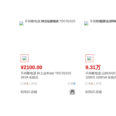
¥2100.00
9.31万
不间断电源 科士达/Kstar YDC9102S
不间断电源 山特/SANTA
2KVA 在线式
100KS 100KVA 在线
已有
0
人评价
已销
0
已有
0
人评价
B2B2C店铺
B2B2C店铺
加入购物车
加入对比
加入购物车