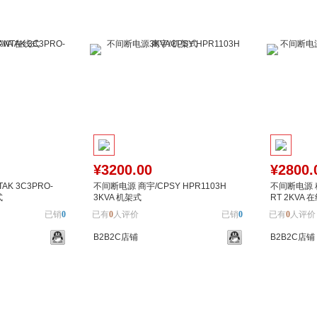
¥3200.00
¥2800.
K 3C3PRO-
不间断电源 商宇/CPSY HPR1103H
不间断电源 科士
式
3KVA 机架式
RT 2KVA 
已销
0
已有
0
人评价
已销
0
已有
0
人评价
B2B2C店铺
B2B2C店铺
加入对比
加入购物车
加入对比
加入购