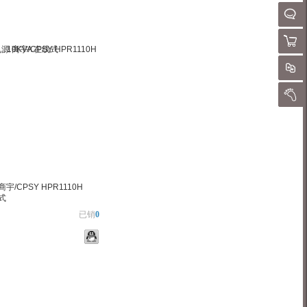
请
QQ客
购物
对
我的
宇/CPSY HPR1110H
线式
已销
0
物车
加入对比