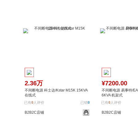
2.36万
¥7200.00
不间断电源 科士达/Kstar M15K 15KVA
不间断电源 易事特/EAS
在线式
6KVA 机架式
已有
0
人评价
已销
0
已有
0
人评价
B2B2C店铺
B2B2C店铺
加入购物车
加入对比
加入购物车