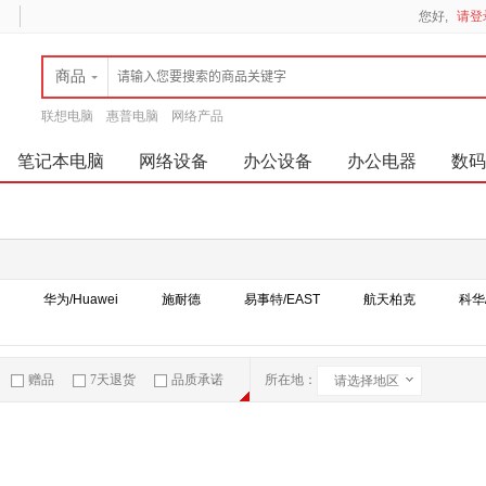
您好,
请登
商品
联想电脑
惠普电脑
网络产品
笔记本电脑
网络设备
办公设备
办公电器
数码
华为/Huawei
施耐德
易事特/EAST
航天柏克
科华
赠品
7天退货
品质承诺
所在地：
请选择地区
急速物流