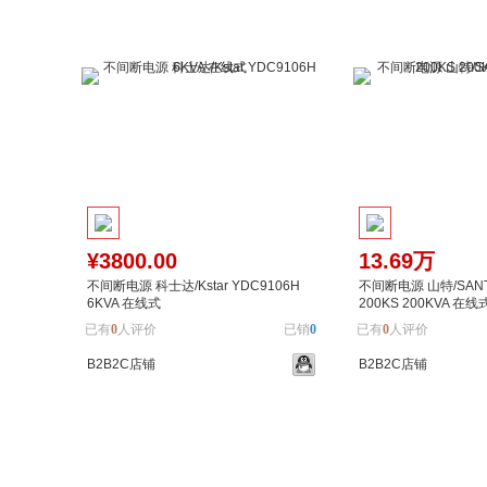
¥3800.00
13.69万
不间断电源 科士达/Kstar YDC9106H
不间断电源 山特/SANTA
6KVA 在线式
200KS 200KVA 在线
已有
0
人评价
已销
0
已有
0
人评价
B2B2C店铺
B2B2C店铺
加入购物车
加入对比
加入购物车