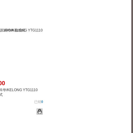
00
华/KELONG YTG1110
线式
已销
0