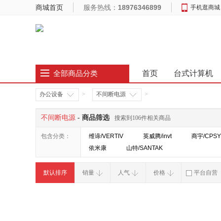
商城首页
服务热线：
18976346899
手机逛商城
首页
台式计算机
全部商品分类
办公设备
>
不间断电源
>
不间断电源
- 商品筛选
搜索到106件相关商品
包含分类：
维谛/VERTIV
英威腾/invt
商宇/CPSY
依米康
山特/SANTAK
默认排序
销量
人气
价格
平台自营
破损补寄