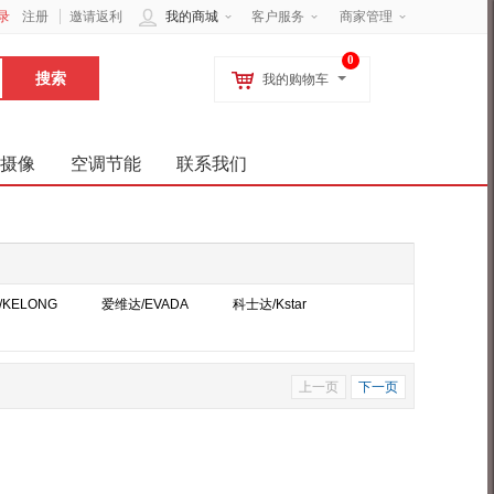
录
注册
邀请返利
我的商城
客户服务
商家管理
0
我的购物车
摄像
空调节能
联系我们
/KELONG
爱维达/EVADA
科士达/Kstar
上一页
下一页